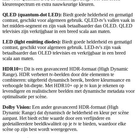
kleurenspectrum en extra nauwkeurige kleuren.
QLED (quantum-dot LED):
 Biedt goede helderheid en gematigd 
contrast, geschikt voor algemeen gebruik. QLED-tv’s vallen vaak in 
het midden-segment en zijn vaak betaalbaarder dan OLED. QLED 
televisies zijn verkrijgbaar in een breed scala aan maten.
LED (light emitting diodes): 
Biedt goede helderheid en gematigd 
contrast, geschikt voor algemeen gebruik. LED-tv's zijn vaak 
betaalbaarder dan OLED televisies en verkrijgbaar in een breed 
scala aan maten.
HDR10+: 
Dit is een geavanceerd HDR-formaat (High Dynamic 
Range). HDR verbetert tv-beelden door drie elementen te 
combineren: uitgebreid dynamisch bereik, bredere kleurnuance en 
verhoogde bit-diepte. Met HDR10+ op je tv kun je rekenen op 
levendigere en realistischere beelden met dynamische metadata voor 
optimalisatie per scène.
Dolby Vision:
 Een ander geavanceerd HDR-formaat (High 
Dynamic Range) dat dynamisch de helderheid en kleur per scène 
aanpast. Het biedt echte waarde door een verfijndere en 
gedetailleerdere beeldkwaliteit op je tv te bieden, waardoor elke 
scène op zijn best wordt weergegeven.