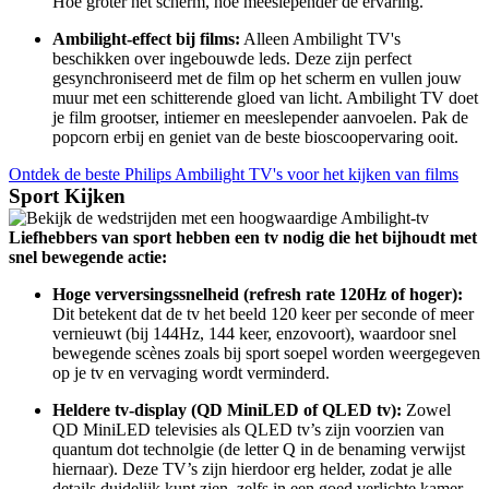
Hoe groter het scherm, hoe meeslepender de ervaring.
Ambilight-effect bij films:
 Alleen Ambilight TV's 
beschikken over ingebouwde leds. Deze zijn perfect 
gesynchroniseerd met de film op het scherm en vullen jouw 
muur met een schitterende gloed van licht. Ambilight TV doet 
je film grootser, intiemer en meeslepender aanvoelen. Pak de 
popcorn erbij en geniet van de beste bioscoopervaring ooit.
Ontdek de beste Philips Ambilight TV's voor het kijken van films
Sport Kijken
Liefhebbers van sport hebben een tv nodig die het bijhoudt met 
snel bewegende actie:
Hoge verversingssnelheid (refresh rate 120Hz of hoger):
Dit betekent dat de tv het beeld 120 keer per seconde of meer 
vernieuwt (bij 144Hz, 144 keer, enzovoort), waardoor snel 
bewegende scènes zoals bij sport soepel worden weergegeven 
op je tv en vervaging wordt verminderd.
Heldere tv-display (QD MiniLED of QLED tv):
 Zowel 
QD MiniLED televisies als QLED tv’s zijn voorzien van 
quantum dot technolgie (de letter Q in de benaming verwijst 
hiernaar). Deze TV’s zijn hierdoor erg helder, zodat je alle 
details duidelijk kunt zien, zelfs in een goed verlichte kamer.