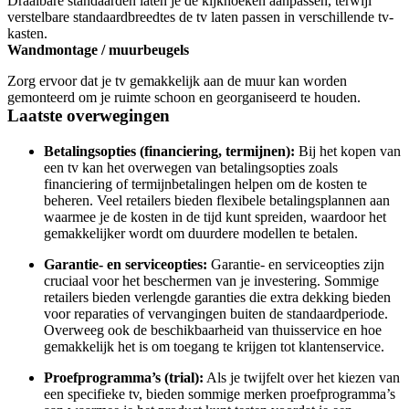
Draaibare standaarden laten je de kijkhoeken aanpassen, terwijl 
verstelbare standaardbreedtes de tv laten passen in verschillende tv-
kasten.
Wandmontage / muurbeugels
Zorg ervoor dat je tv gemakkelijk aan de muur kan worden 
gemonteerd om je ruimte schoon en georganiseerd te houden.
Laatste overwegingen
Betalingsopties (financiering, termijnen):
 Bij het kopen van 
een tv kan het overwegen van betalingsopties zoals 
financiering of termijnbetalingen helpen om de kosten te 
beheren. Veel retailers bieden flexibele betalingsplannen aan 
waarmee je de kosten in de tijd kunt spreiden, waardoor het 
gemakkelijker wordt om duurdere modellen te betalen.
Garantie- en serviceopties:
 Garantie- en serviceopties zijn 
cruciaal voor het beschermen van je investering. Sommige 
retailers bieden verlengde garanties die extra dekking bieden 
voor reparaties of vervangingen buiten de standaardperiode. 
Overweeg ook de beschikbaarheid van thuisservice en hoe 
gemakkelijk het is om toegang te krijgen tot klantenservice.
Proefprogramma’s (trial):
 Als je twijfelt over het kiezen van 
een specifieke tv, bieden sommige merken proefprogramma’s 