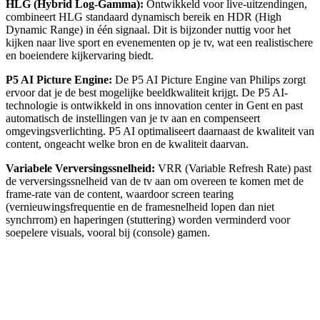
HLG (Hybrid Log-Gamma): 
Ontwikkeld voor live-uitzendingen, 
combineert HLG standaard dynamisch bereik en HDR (High 
Dynamic Range) in één signaal. Dit is bijzonder nuttig voor het 
kijken naar live sport en evenementen op je tv, wat een realistischere 
en boeiendere kijkervaring biedt.
P5 AI Picture Engine: 
De P5 AI Picture Engine van Philips zorgt 
ervoor dat je de best mogelijke beeldkwaliteit krijgt. De P5 AI-
technologie is ontwikkeld in ons innovation center in Gent en past 
automatisch de instellingen van je tv aan en compenseert 
omgevingsverlichting. P5 AI optimaliseert daarnaast de kwaliteit van 
content, ongeacht welke bron en de kwaliteit daarvan.
Variabele Verversingssnelheid:
 VRR (Variable Refresh Rate) past 
de verversingssnelheid van de tv aan om overeen te komen met de 
frame-rate van de content, waardoor screen tearing 
(vernieuwingsfrequentie en de framesnelheid lopen dan niet 
synchrrom) en haperingen (stuttering) worden verminderd voor 
soepelere visuals, vooral bij (console) gamen.