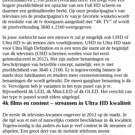
hogere pixeldichtheid ten opzichte van een Full HD scherm en 
daarmee een gedetailleerder beeld. Op onze productpagina’s van 
televisies (en de productpagina’s tv van je favoriete winkels) wordt 
de resolutie van de tv doorgaans aangeduid met “4K TV” of wordt 
de pixelverhouding 3840 x 2160 weergegeven.
In jouw zoektocht naar een nieuwe tv zal je mogelijk ook UHD of 
Ultra HD tv als termen zien voorbijkomen. UHD en Ultra HD staat 
voor Ultra High Definition en is een term die stamt uit de begintijd 
van 4k televisies (UHD schermen werden voor het eerst 
geïntroduceerd in 2012). Het zijn andere benamingen en 
beschrijvingen van hetzelfde concept, namelijk: een tv met 
pixeldichtheid van 3840 x 2160. Er is tegenwoordig binnen de 
markt door fabrikanten en retailers meer overeenstemming over de 
benamingen die wordt gebruikt. De meest gangbare benaming is 4k 
tv. Vervolgens heb je varianten in het type panel van je tv. 
Bijvoorbeeld 4k LED, 4k Mini-LED of 4k OLED. Het verschil van 
het type tv paneel wordt elders uitgelegd.
4k films en content – streamen in Ultra HD kwaliteit
De eerste 4k televisies kwamen ongeveer in 2012 op de markt. In 
die tijd was er niet of nauwelijks content beschikbaar in 4k kwaliteit. 
Tegenwoordig is dat anders en kan je veel content in 4k streamen of 
afspelen. Een groot deel van de mobiele telefoons neemt 