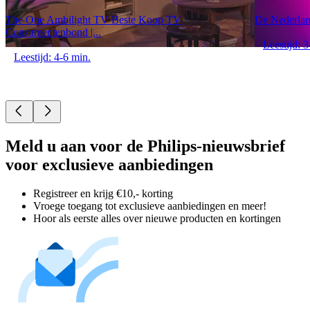
The One Ambilight TV Beste Koop TV
De Nederland
Consumentenbond |...
Leestijd: 3
Leestijd: 4-6 min.
Meld u aan voor de Philips-nieuwsbrief
voor exclusieve aanbiedingen
Registreer en krijg €10,- korting
Vroege toegang tot exclusieve aanbiedingen en meer!
Hoor als eerste alles over nieuwe producten en kortingen