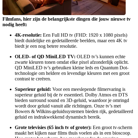
Filmfans, hier zijn de belangrijkste dingen die jouw nieuwe tv 
nodig heeft:
4K-resolutie:
 Een Full HD tv (FHD: 1920 x 1080 pixels) 
biedt duidelijke en gedetailleerde beelden, maar een 4K tv 
biedt je een nog betere resolutie. 
OLED- of QD MiniLED TV:
 OLED tv’s kunnen echte 
zwarte kleuren tonen omdat elke pixel afzonderlijk oplicht. 
QD MiniLED tv’s gebruiken kleine leds en Quantum Dot-
technologie om heldere en levendige kleuren met een groot 
contrast te creëren.
Superieur geluid:
 Voor een meeslepende filmervaring is 
superieur geluid bij de tv essentieel. Dolby Atmos en DTS 
bieden surround sound en 3D-geluid, waardoor je omringd 
wordt door geluid vanuit alle richtingen. Onze tv’s met 
Bowers & Wilkins-geluidssystemen bieden rijk, gedetailleerd 
geluid en indrukwekkend dynamisch bereik.
Grote televisies (65 inch tv of groter):
 Een groot tv-scherm 
maakt het kijken naar films thuis voelen als in een bioscoop. 