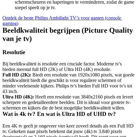
schermscheuren en haperingen te verminderen, zodat de game 
soepel speelt op je tv.
Ontdek de beste Philips Ambilight TV’s voor gamen (console 
gaming)
Beeldkwaliteit begrijpen (Picture Quality 
Resolutie
Bij beeldkwaliteit is resolutie een cruciale factor. Moderne tv's 
Full HD (2K):
 Biedt een resolutie van 1920x1080 pixels, wat goede 
beeldkwaliteit biedt die geschikt is voor reguliere schermen of 
minder veeleisende kijkers. Philips tv's bieden Full HD voor tv's tot 
43 inch.
Ultra HD (4K):
 Heeft een resolutie van 3840x2160 pixels en levert 
scherpere en gedetailleerdere beelden. Dit is ideaal voor grotere tv-
schermen en kijkers die de best mogelijke beeldkwaliteit willen.
Wat is 4k tv? En wat is Ultra HD of UHD tv?
Een 4K tv geeft je ongeveer vier keer zoveel details als een Full HD 
tv. Gekeken naar pixels betekent dat jouw (4k) tv 3.840 pixels 
(horizontaal) en 2.160 pixels (verticaal) heeft. Dit zorgt voor een 