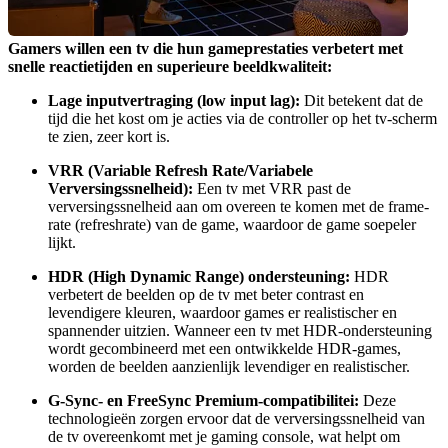
Gamers willen een tv die hun gameprestaties verbetert met 
snelle reactietijden en superieure beeldkwaliteit:
Lage inputvertraging (low input lag):
 Dit betekent dat de 
tijd die het kost om je acties via de controller op het tv-scherm 
te zien, zeer kort is.
VRR (Variable Refresh Rate/Variabele 
Verversingssnelheid):
 Een tv met VRR past de 
verversingssnelheid aan om overeen te komen met de frame-
rate (refreshrate) van de game, waardoor de game soepeler 
lijkt.
HDR (High Dynamic Range) ondersteuning:
 HDR 
verbetert de beelden op de tv met beter contrast en 
levendigere kleuren, waardoor games er realistischer en 
spannender uitzien. Wanneer een tv met HDR-ondersteuning 
wordt gecombineerd met een ontwikkelde HDR-games, 
worden de beelden aanzienlijk levendiger en realistischer.
G-Sync- en FreeSync Premium-compatibilitei:
 Deze 
technologieën zorgen ervoor dat de verversingssnelheid van 
de tv overeenkomt met je gaming console, wat helpt om 