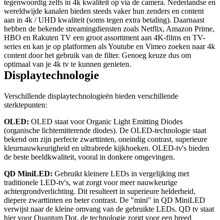
tegenwoordig zelfs in 4k kwaliteit op via de camera. Nederlandse en 
wereldwijde kanalen bieden steeds vaker hun zenders en content 
aan in 4k / UHD kwaliteit (soms tegen extra betaling). Daarnaast 
hebben de bekende streamingdiensten zoals Netflix, Amazon Prime, 
HBO en Rakuten TV een groot assortiment aan 4K-films en TV-
series en kan je op platformen als Youtube en Vimeo zoeken naar 4k 
content door het gebruik van de filter. Genoeg keuze dus om 
optimaal van je 4k tv te kunnen genieten.
Verschillende displaytechnologieën bieden verschillende 
sterktepunten:
OLED:
 OLED staat voor Organic Light Emitting Diodes 
(organische lichtemitterende diodes). De OLED-technologie staat 
bekend om zijn perfecte zwarttinten, oneindig contrast, superieure 
kleurnauwkeurigheid en ultrabrede kijkhoeken. OLED-tv's bieden 
QD MiniLED: 
Gebruikt kleinere LEDs in vergelijking met 
traditionele LED-tv's, wat zorgt voor meer nauwkeurige 
achtergrondverlichting. Dit resulteert in superieure helderheid, 
diepere zwarttinten en beter contrast. De "mini" in QD MiniLED 
verwijst naar de kleine omvang van de gebruikte LEDs. QD tv staat 
hier voor Quantum Dot, de technologie zorgt voor een breed 