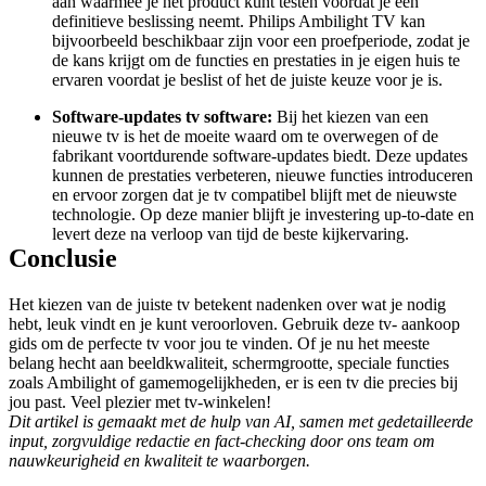
aan waarmee je het product kunt testen voordat je een 
definitieve beslissing neemt. Philips Ambilight TV kan 
bijvoorbeeld beschikbaar zijn voor een proefperiode, zodat je 
de kans krijgt om de functies en prestaties in je eigen huis te 
ervaren voordat je beslist of het de juiste keuze voor je is.
Software-updates tv software:
 Bij het kiezen van een 
nieuwe tv is het de moeite waard om te overwegen of de 
fabrikant voortdurende software-updates biedt. Deze updates 
kunnen de prestaties verbeteren, nieuwe functies introduceren 
en ervoor zorgen dat je tv compatibel blijft met de nieuwste 
technologie. Op deze manier blijft je investering up-to-date en 
levert deze na verloop van tijd de beste kijkervaring.
Conclusie
Het kiezen van de juiste tv betekent nadenken over wat je nodig 
hebt, leuk vindt en je kunt veroorloven. Gebruik deze tv- aankoop 
gids om de perfecte tv voor jou te vinden. Of je nu het meeste 
belang hecht aan beeldkwaliteit, schermgrootte, speciale functies 
zoals Ambilight of gamemogelijkheden, er is een tv die precies bij 
jou past. Veel plezier met tv-winkelen!
Dit artikel is gemaakt met de hulp van AI, samen met gedetailleerde 
input, zorgvuldige redactie en fact-checking door ons team om 
nauwkeurigheid en kwaliteit te waarborgen.