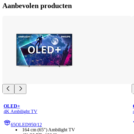
Aanbevolen producten
OLED+
4K Ambilight TV
65OLED950/12
164 cm (65") Ambilight TV