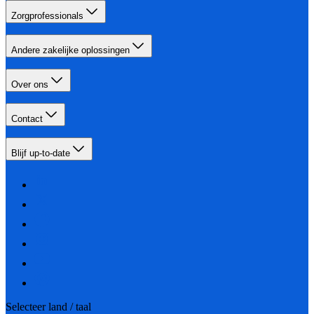
Zorgprofessionals
Andere zakelijke oplossingen
Over ons
Contact
Blijf up-to-date
Selecteer land / taal