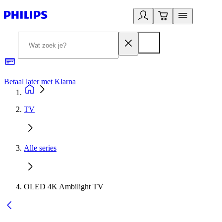
Betaal later met Klarna
R
TV
Alle series
OLED 4K Ambilight TV