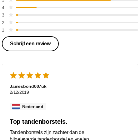
4
3
2
1
Schrijf een review
Jamesbond007uk
2/12/2019
Nederland
Top tandenborstels.
Tandenborstels zijn zachter dan de
bijgeleverde tandenborstel en voelen