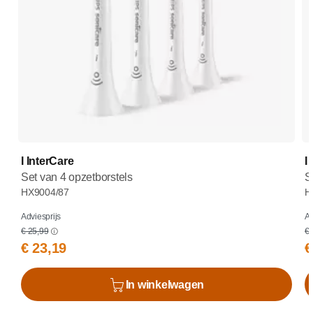
I InterCare
I
Set van 4 opzetborstels
S
HX9004/87
H
Adviesprijs
Ad
€ 25,99
€ 
€ 23,19
€
In winkelwagen