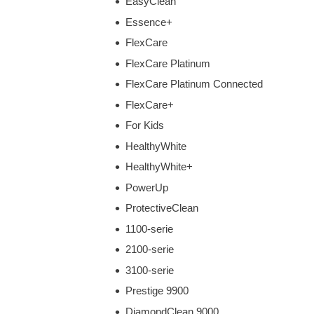
EasyClean
Essence+
FlexCare
FlexCare Platinum
FlexCare Platinum Connected
FlexCare+
For Kids
HealthyWhite
HealthyWhite+
PowerUp
ProtectiveClean
1100-serie
2100-serie
3100-serie
Prestige 9900
DiamondClean 9000