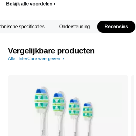
Bekijk alle voordelen
chnische specificaties
Ondersteuning
Recensies
Vergelijkbare producten
Alle i InterCare weergeven