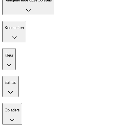
Meegeleverde opzetborstels
Kenmerken
Kleur
Extra's
Opladers