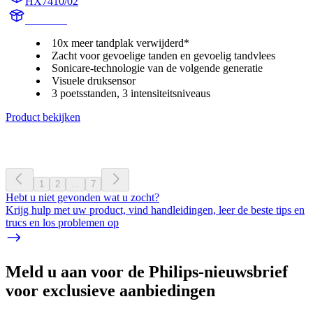
HX7410/02
HX741A
10x meer tandplak verwijderd*
Zacht voor gevoelige tanden en gevoelig tandvlees
Sonicare-technologie van de volgende generatie
Visuele druksensor
3 poetsstanden, 3 intensiteitsniveaus
Product bekijken
1
2
...
7
Hebt u niet gevonden wat u zocht?
Krijg hulp met uw product, vind handleidingen, leer de beste tips en
trucs en los problemen op
Meld u aan voor de Philips-nieuwsbrief
voor exclusieve aanbiedingen