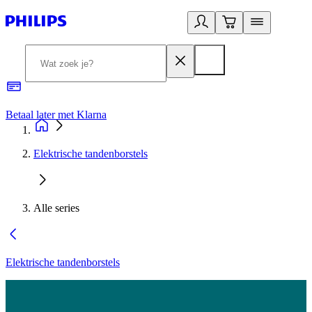
Betaal later met Klarna
R
Elektrische tandenborstels
Alle series
Elektrische tandenborstels