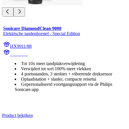
Sonicare DiamondClean 9000
Elektrische tandenborstel - Special Edition
HX9911/88
HX991M
Tot 10x meer tandplakverwijdering
Verwijdert tot wel 100% meer vlekken
4 poetsstanden, 3 sterktes + vibrerende druksensor
Oplaadstation + slanke, compacte reisetui
Gepersonaliseerd voortgangsrapport via de Philips
Sonicare-app
Product bekijken