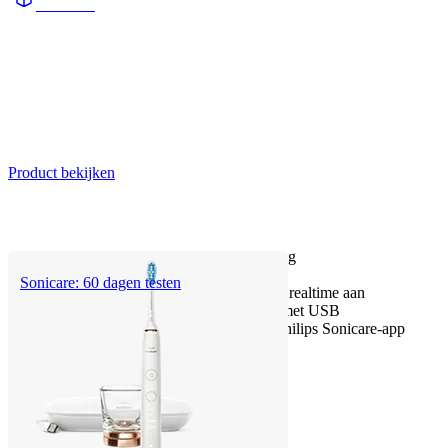
HX999B
Product bekijken
Tot 20x meer tandplakverwijdering
Tot 15 x gezonder tandvlees
Sonicare: 60 dagen testen
SenseIQ-technologie: past zich in realtime aan
Oplaadstation + Prestige reisetui met USB
Persoonlijke begeleiding via de Philips Sonicare-app