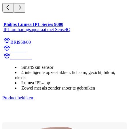
Philips Lumea IPL Series 9000
IPL-ontharingsapparaat met SenseIQ
BRI958/00
BR1958
BR1958/00
SmartSkin-sensor
4 intelligente opzetstukken: lichaam, gezicht, bikini,
oksels
Lumea IPL-app
Zowel met als zonder snoer te gebruiken
Product bekijken