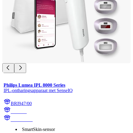
Philips Lumea IPL 8000 Series
IPL-ontharingsapparaat met SenseIQ
BRI947/00
BR1947
BR1947/00
SmartSkin-sensor