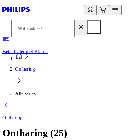
Betaal later met Klarna
R
Ontharing
Alle series
Ontharing
Ontharing
(
25
)