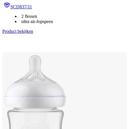
SCD837/11
2 flessen
ultra air-fopspeen
Product bekijken