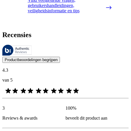
Vind veelgestelde vragen,
gebruikershandleidingen,
veiligheidsinformatie en tips
Recensies
Deze beoordelingen worden beheerd door Bazaarvoice en voldoen aan h
De mening van onze klanten is nuttig voor iedereen, of het nu een re
Productbeoordelingen begrijpen
4.3
van 5
3
100
%
Reviews & awards
beveelt dit product aan