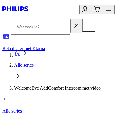
Betaal later met Klarna
R
Alle series
WelcomeEye AddComfort Intercom met video
Alle series