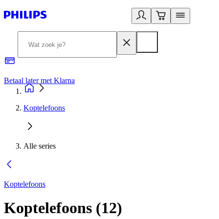
Betaal later met Klarna
R
Koptelefoons
Alle series
Koptelefoons
Koptelefoons
(
12
)