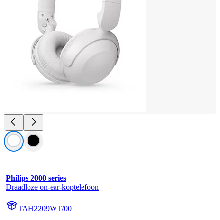
Philips 2000 series
Draadloze on-ear-koptelefoon
TAH2209WT/00