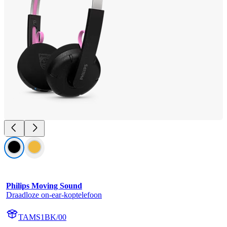
Philips Moving Sound
Draadloze on-ear-koptelefoon
TAMS1BK/00