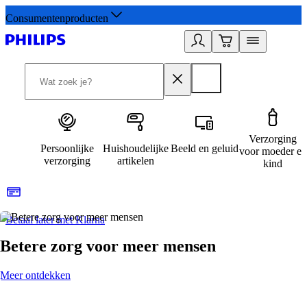
Consumentenproducten
Verzorging
Persoonlijke
Huishoudelijke
Beeld en geluid
voor moeder en
verzorging
artikelen
kind
Betaal later met Klarna
R
Betere zorg voor meer mensen
Meer ontdekken