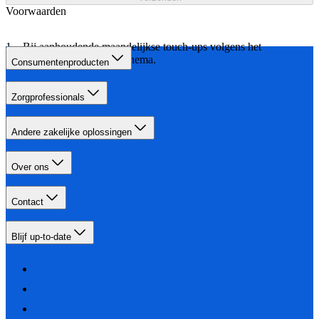
Voorwaarden
Bij aanhoudende maandelijkse touch-ups volgens het
aangegeven behandelschema.
Consumentenproducten
Zorgprofessionals
Andere zakelijke oplossingen
Over ons
Contact
Blijf up-to-date