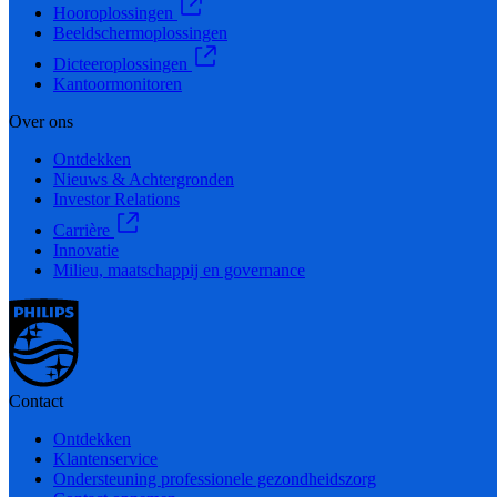
Hooroplossingen
Beeldschermoplossingen
Dicteeroplossingen
Kantoormonitoren
Over ons
Ontdekken
Nieuws & Achtergronden
Investor Relations
Carrière
Innovatie
Milieu, maatschappij en governance
Contact
Ontdekken
Klantenservice
Ondersteuning professionele gezondheidszorg