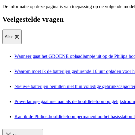
De informatie op deze pagina is van toepassing op de volgende model
Veelgestelde vragen
Alles (8)
Wanneer gaat het GROENE oplaadlampje uit op de Philips-hoo
Waarom moet ik de batterijen gedurende 16 uur opladen voor he
Nieuwe batterijen benutten niet hun volledige gebruikscapacitei
Powerlampje gaat niet aan als de hoofdtelefoon op gelijkstroom
Kan ik de Philips-hoofdtelefoon permanent op het basisstation l