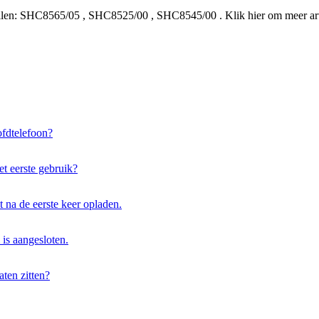
len:
SHC8565/05
,
SHC8525/00
,
SHC8545/00
.
Klik hier om meer ar
fdtelefoon?
t eerste gebruik?
t na de eerste keer opladen.
 is aangesloten.
aten zitten?