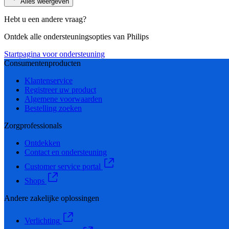
Alles weergeven
Hebt u een andere vraag?
Ontdek alle ondersteuningsopties van Philips
Startpagina voor ondersteuning
Consumentenproducten
Klantenservice
Registreer uw product
Algemene voorwaarden
Bestelling zoeken
Zorgprofessionals
Ontdekken
Contact en ondersteuning
Customer service portal
Shops
Andere zakelijke oplossingen
Verlichting