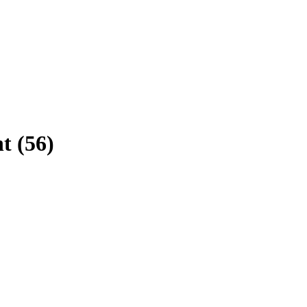
ht
(
56
)