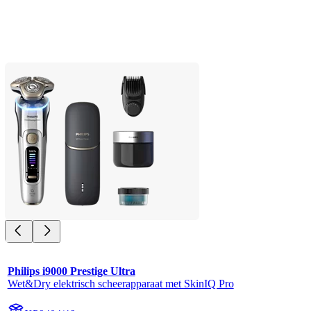
Philips i9000 Prestige Ultra
Wet&Dry elektrisch scheerapparaat met SkinIQ Pro