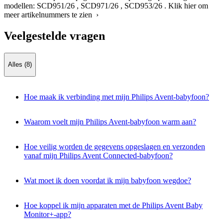
modellen:
SCD951/26
,
SCD971/26
,
SCD953/26
.
Klik hier om
meer artikelnummers te zien ›
Veelgestelde vragen
Alles (8)
Hoe maak ik verbinding met mijn Philips Avent-babyfoon?
Waarom voelt mijn Philips Avent-babyfoon warm aan?
Hoe veilig worden de gegevens opgeslagen en verzonden
vanaf mijn Philips Avent Connected-babyfoon?
Wat moet ik doen voordat ik mijn babyfoon wegdoe?
Hoe koppel ik mijn apparaten met de Philips Avent Baby
Monitor+-app?