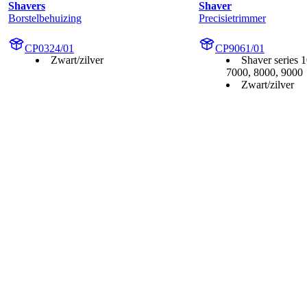
Shavers
Shaver
Borstelbehuizing
Precisietrimmer
CP0324/01
CP9061/01
Zwart/zilver
Shaver series 
7000, 8000, 9000
Zwart/zilver