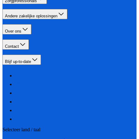
Zorgprofessionals
Andere zakelijke oplossingen
Over ons
Contact
Blijf up-to-date
Selecteer land / taal