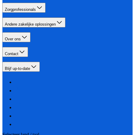
Zorgprofessionals
Andere zakelijke oplossingen
Over ons
Contact
Blijf up-to-date
Selecteer land / taal