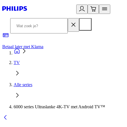
Betaal later met Klarna
R
TV
Alle series
6000 series Ultraslanke 4K-TV met Android TV™