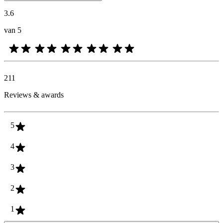
3.6
van 5
211
Reviews & awards
5
4
3
2
1