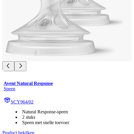
Avent Natural Response
Speen
SCY964/02
Natural Response-speen
2 stuks
Speen met snelle toevoer
Product bekijken