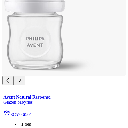
Avent Natural Response
Glazen babyfles
SCY930/01
1 fles