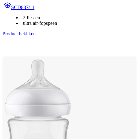
SCD837/11
2 flessen
ultra air-fopspeen
Product bekijken