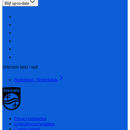
Blijf up-to-date
Selecteer land / taal
Nederland / Nederlands
Privacyverklaring
Gebruiksvoorwaarden
Cookie-beleid