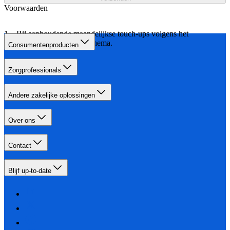
Voorwaarden
Bij aanhoudende maandelijkse touch-ups volgens het
aangegeven behandelschema.
Consumentenproducten
Zorgprofessionals
Andere zakelijke oplossingen
Over ons
Contact
Blijf up-to-date