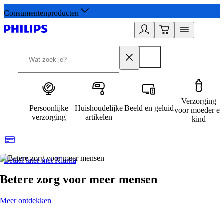
Consumentenproducten
Verzorging
Persoonlijke
Huishoudelijke
Beeld en geluid
voor moeder en
verzorging
artikelen
kind
Betaal later met Klarna
R
Betere zorg voor meer mensen
Meer ontdekken