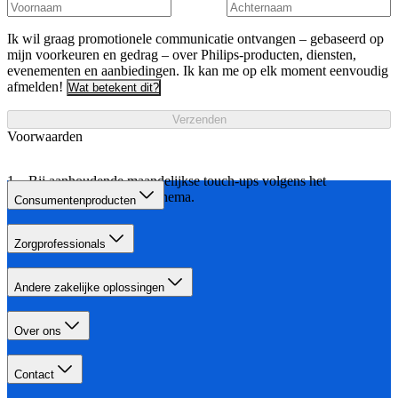
Ik wil graag promotionele communicatie ontvangen – gebaseerd op
mijn voorkeuren en gedrag – over Philips-producten, diensten,
evenementen en aanbiedingen. Ik kan me op elk moment eenvoudig
afmelden!
Wat betekent dit?
Verzenden
Voorwaarden
Bij aanhoudende maandelijkse touch-ups volgens het
aangegeven behandelschema.
Consumentenproducten
Zorgprofessionals
Andere zakelijke oplossingen
Over ons
Contact