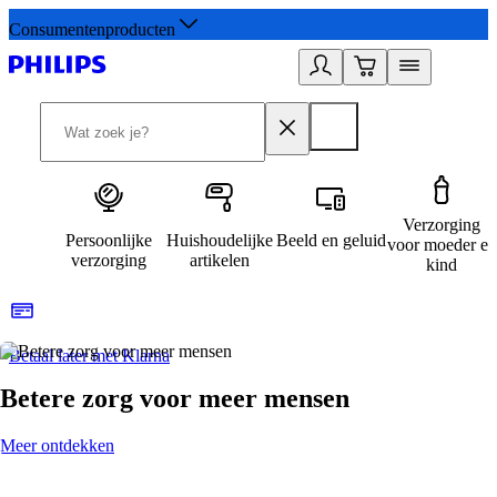
Consumentenproducten
Verzorging
Persoonlijke
Huishoudelijke
Beeld en geluid
voor moeder en
verzorging
artikelen
kind
Betaal later met Klarna
R
Betere zorg voor meer mensen
Meer ontdekken