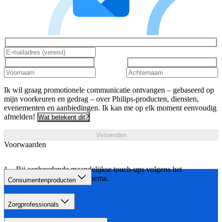
Ik wil graag promotionele communicatie ontvangen – gebaseerd op
mijn voorkeuren en gedrag – over Philips-producten, diensten,
evenementen en aanbiedingen. Ik kan me op elk moment eenvoudig
afmelden!
Wat betekent dit?
Verzenden
Voorwaarden
Bij aanhoudende maandelijkse touch-ups volgens het
aangegeven behandelschema.
Consumentenproducten
Zorgprofessionals