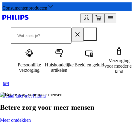
Consumentenproducten
Verzorging
Persoonlijke
Huishoudelijke
Beeld en geluid
voor moeder en
verzorging
artikelen
kind
Betaal later met Klarna
R
Betere zorg voor meer mensen
Meer ontdekken