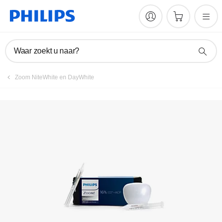
Waar zoekt u naar?
Zoom NiteWhite en DayWhite