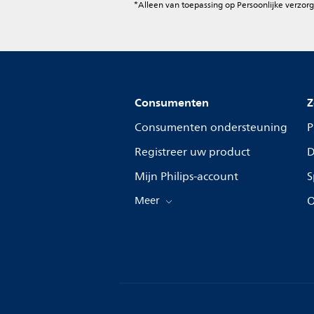
*Alleen van toepassing op Persoonlijke verzorg
Consumenten
Z
Consumenten ondersteuning
P
Registreer uw product
D
Mijn Philips-account
S
Meer
O