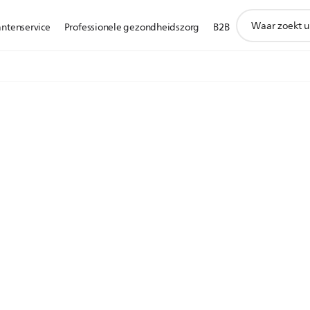
support
antenservice
Professionele gezondheidszorg
B2B
zoeken
icoon