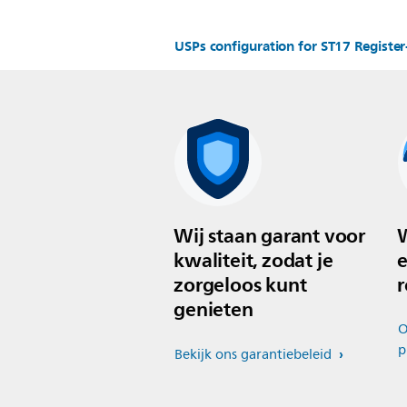
USPs configuration for ST17 Regist
Wij staan garant voor
W
kwaliteit, zodat je
e
zorgeloos kunt
r
genieten
O
p
Bekijk ons garantiebeleid