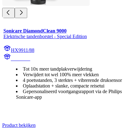
Sonicare DiamondClean 9000
Elektrische tandenborstel - Special Edition
HX9911/88
HX991M
Tot 10x meer tandplakverwijdering
Verwijdert tot wel 100% meer vlekken
4 poetsstanden, 3 sterktes + vibrerende druksensor
Oplaadstation + slanke, compacte reisetui
Gepersonaliseerd voortgangsrapport via de Philips
Sonicare-app
Product bekijken