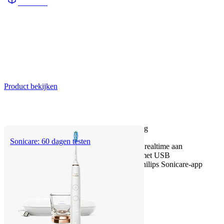
HX999B
Product bekijken
Tot 20x meer tandplakverwijdering
Tot 15 x gezonder tandvlees
Sonicare: 60 dagen testen
SenseIQ-technologie: past zich in realtime aan
Oplaadstation + Prestige reisetui met USB
Persoonlijke begeleiding via de Philips Sonicare-app