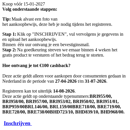
Koop vóór 15-01-2027
Volg onderstaande stappen:
Tip:
 Maak alvast een foto van 
het aankoopbewijs, deze heb je nodig tijdens het registreren. 
Stap 1:
 Klik op "INSCHRIJVEN", vul vervolgens je gegevens in 
en upload het aankoopbewijs. 
Binnen  één uur ontvang je een bevestiginsmail. 
Stap 2: 
Na goedkeuring streven we ernaar binnen 4 weken het 
gratis product te versturen of het bedrag terug te storten. 
Hoe ontvang je tot €100 cashback?
Deze actie geldt alleen voor aankopen door consumenten gedaan in 
Nederland in de periode van 
27-04-2026
 t/m 
31-07-2026
. 
Registreren kan tot uiterlijk 
14-08-2026
. 
Deze actie geldt op onderstaande typenummers:
BRI955/00, 
BRI958/00, BRI957/00, BRI953/02, BRI950/02, BRI951/01, 
BRP959/00BRL146/00, BRL159/00BRE718/00, BRE719/00, 
BRE728/00, BRE738/00BHD723/10, BHD839/10, BHD968/00.