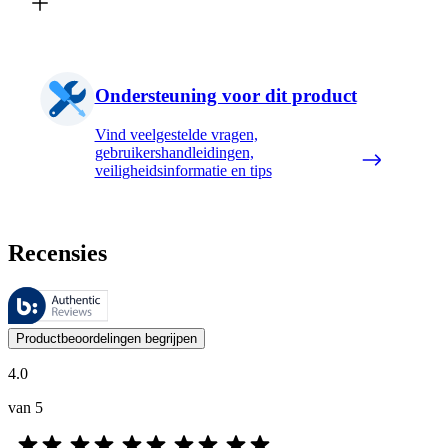
Ondersteuning voor dit product
Vind veelgestelde vragen,
gebruikershandleidingen,
veiligheidsinformatie en tips
Recensies
Deze beoordelingen worden beheerd door Bazaarvoice en voldoen aan h
De mening van onze klanten is nuttig voor iedereen, of het nu een re
Productbeoordelingen begrijpen
4.0
van 5