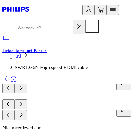
Betaal later met Klarna
R
SWR1236N High speed HDMI cable
Niet meer leverbaar