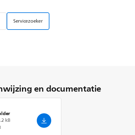
Servicezoeker
nwijzing en documentatie
older
.2 kB
3