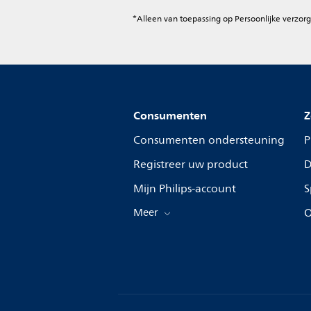
*Alleen van toepassing op Persoonlijke verzorg
Consumenten
Z
Consumenten ondersteuning
P
Registreer uw product
D
Mijn Philips-account
S
Meer
O