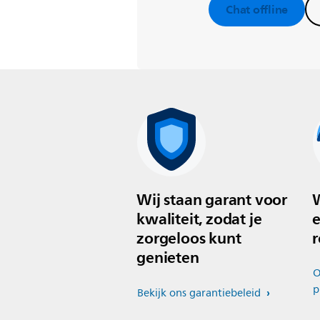
Chat offline
Wij staan garant voor
W
kwaliteit, zodat je
e
zorgeloos kunt
r
genieten
O
p
Bekijk ons garantiebeleid