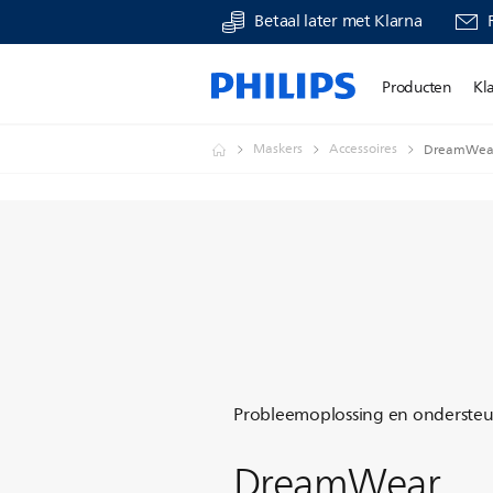
Betaal later met Klarna
Producten
Kl
Maskers
Accessoires
DreamWear
Probleemoplossing en onderste
DreamWear