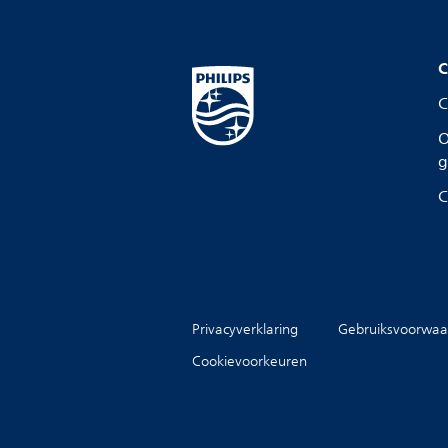
C
C
O
g
C
Privacyverklaring
Gebruiksvoorwaa
Cookievoorkeuren