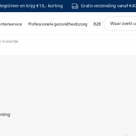
Registreer en krijg €10,- korting
Gratis verzending vanaf €40
support
antenservice
Professionele gezondheidszorg
B2B
zoeken
icoon
 Kussentje
uning