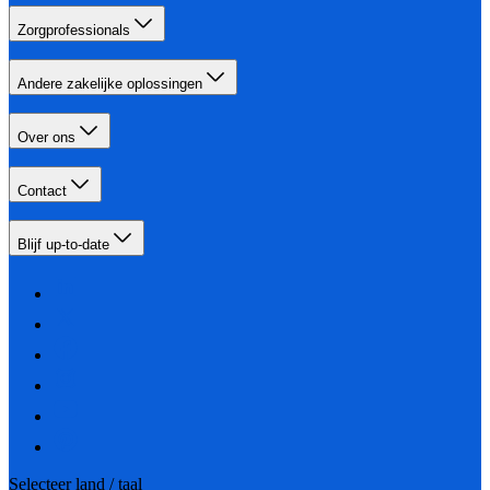
Zorgprofessionals
Andere zakelijke oplossingen
Over ons
Contact
Blijf up-to-date
Selecteer land / taal