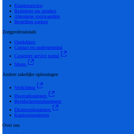
Klantenservice
Registreer uw product
Algemene voorwaarden
Bestelling zoeken
Zorgprofessionals
Ontdekken
Contact en ondersteuning
Customer service portal
Shops
Andere zakelijke oplossingen
Verlichting
Hooroplossingen
Beeldschermoplossingen
Dicteeroplossingen
Kantoormonitoren
Over ons