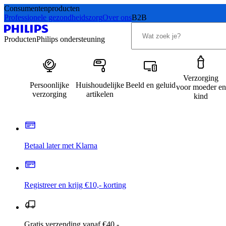
Consumentenproducten
Professionele gezondheidszorg
Over ons
B2B
Producten
Philips ondersteuning
Verzorging
Persoonlijke
Huishoudelijke
Beeld en geluid
voor moeder en
verzorging
artikelen
kind
Betaal later met Klarna
Registreer en krijg €10,- korting
Gratis verzending vanaf €40,-