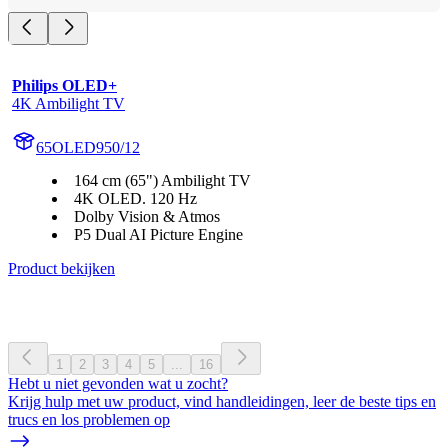
Philips OLED+
4K Ambilight TV
65OLED950/12
164 cm (65") Ambilight TV
4K OLED. 120 Hz
Dolby Vision & Atmos
P5 Dual AI Picture Engine
Product bekijken
1
2
3
4
5
...
16
Hebt u niet gevonden wat u zocht?
Krijg hulp met uw product, vind handleidingen, leer de beste tips en
trucs en los problemen op