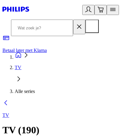
Betaal later met Klarna
R
TV
Alle series
TV
TV
(
190
)