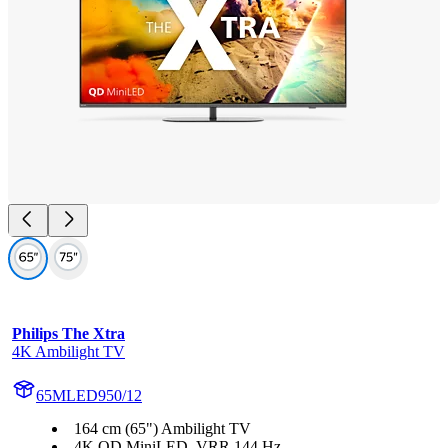
Philips The Xtra
4K Ambilight TV
65MLED950/12
164 cm (65") Ambilight TV
4K QD MiniLED. VRR 144 Hz