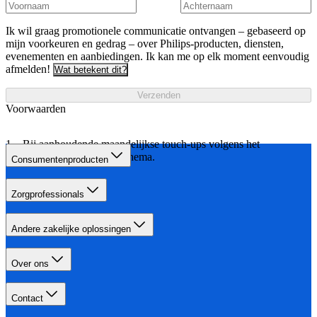
Ik wil graag promotionele communicatie ontvangen – gebaseerd op
mijn voorkeuren en gedrag – over Philips-producten, diensten,
evenementen en aanbiedingen. Ik kan me op elk moment eenvoudig
afmelden!
Wat betekent dit?
Verzenden
Voorwaarden
Bij aanhoudende maandelijkse touch-ups volgens het
aangegeven behandelschema.
Consumentenproducten
Zorgprofessionals
Andere zakelijke oplossingen
Over ons
Contact