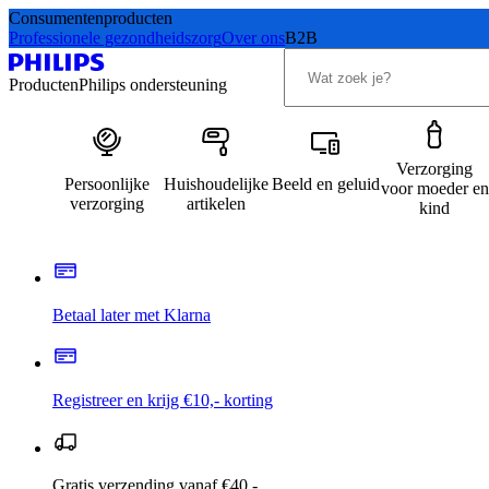
Consumentenproducten
Professionele gezondheidszorg
Over ons
B2B
Producten
Philips ondersteuning
Verzorging
Persoonlijke
Huishoudelijke
Beeld en geluid
voor moeder en
verzorging
artikelen
kind
Betaal later met Klarna
Registreer en krijg €10,- korting
Gratis verzending vanaf €40,-