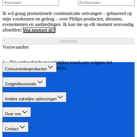
Ik wil graag promotionele communicatie ontvangen – gebaseerd op
mijn voorkeuren en gedrag – over Philips-producten, diensten,
evenementen en aanbiedingen. Ik kan me op elk moment eenvoudig
afmelden!
Wat betekent dit?
Verzenden
Voorwaarden
Bij aanhoudende maandelijkse touch-ups volgens het
aangegeven behandelschema.
Consumentenproducten
Zorgprofessionals
Andere zakelijke oplossingen
Over ons
Contact