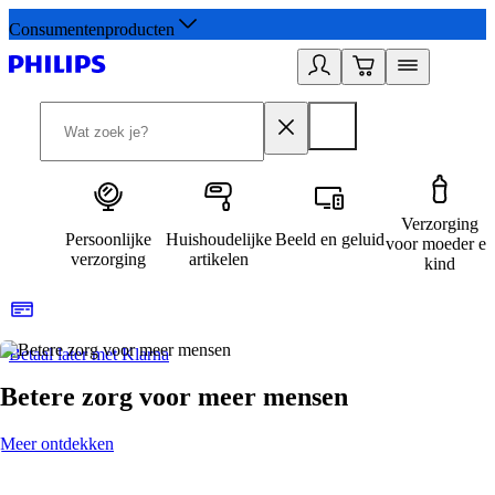
Consumentenproducten
Verzorging
Persoonlijke
Huishoudelijke
Beeld en geluid
voor moeder en
verzorging
artikelen
kind
Betaal later met Klarna
R
Betere zorg voor meer mensen
Meer ontdekken