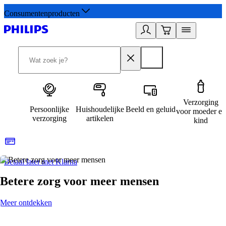
Consumentenproducten
Verzorging
Persoonlijke
Huishoudelijke
Beeld en geluid
voor moeder en
verzorging
artikelen
kind
Betaal later met Klarna
R
Betere zorg voor meer mensen
Meer ontdekken