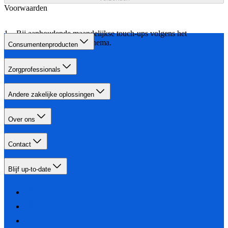
Voorwaarden
Bij aanhoudende maandelijkse touch-ups volgens het
aangegeven behandelschema.
Consumentenproducten
Zorgprofessionals
Andere zakelijke oplossingen
Over ons
Contact
Blijf up-to-date