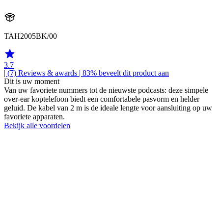
TAH2005BK/00
3.7
| (7)
Reviews & awards
| 83% beveelt dit product aan
Dit is uw moment
Van uw favoriete nummers tot de nieuwste podcasts: deze simpele
over-ear koptelefoon biedt een comfortabele pasvorm en helder
geluid. De kabel van 2 m is de ideale lengte voor aansluiting op uw
favoriete apparaten.
Bekijk alle voordelen