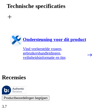
Technische specificaties
Ondersteuning voor dit product
Vind veelgestelde vragen,
gebruikershandleidingen,
veiligheidsinformatie en tips
Recensies
Deze beoordelingen worden beheerd door Bazaarvoice en voldoen aan h
De mening van onze klanten is nuttig voor iedereen, of het nu een re
Productbeoordelingen begrijpen
3.7