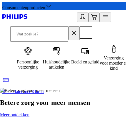
Consumentenproducten
Verzorging
Persoonlijke
Huishoudelijke
Beeld en geluid
voor moeder en
verzorging
artikelen
kind
Betaal later met Klarna
R
Betere zorg voor meer mensen
Meer ontdekken