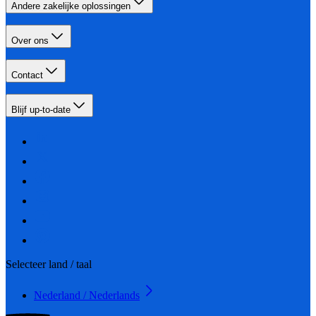
Andere zakelijke oplossingen
Over ons
Contact
Blijf up-to-date
Selecteer land / taal
Nederland / Nederlands