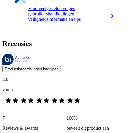
Vind veelgestelde vragen,
gebruikershandleidingen,
veiligheidsinformatie en tips
Recensies
Deze beoordelingen worden beheerd door Bazaarvoice en voldoen aan h
De mening van onze klanten is nuttig voor iedereen, of het nu een re
Productbeoordelingen begrijpen
4.0
van 5
7
100
%
Reviews & awards
beveelt dit product aan