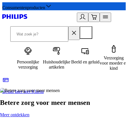
Consumentenproducten
Verzorging
Persoonlijke
Huishoudelijke
Beeld en geluid
voor moeder en
verzorging
artikelen
kind
Betaal later met Klarna
R
Betere zorg voor meer mensen
Meer ontdekken