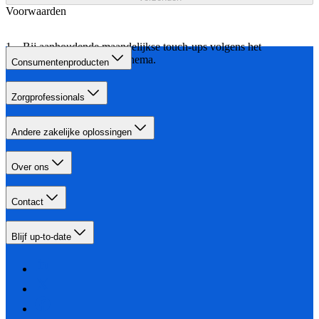
Voorwaarden
Bij aanhoudende maandelijkse touch-ups volgens het
aangegeven behandelschema.
Consumentenproducten
Zorgprofessionals
Andere zakelijke oplossingen
Over ons
Contact
Blijf up-to-date