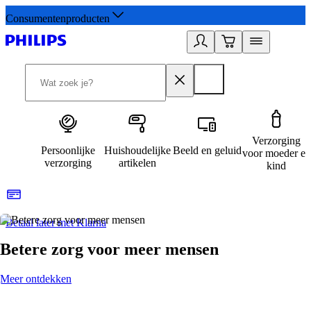
Consumentenproducten
Verzorging
Persoonlijke
Huishoudelijke
Beeld en geluid
voor moeder en
verzorging
artikelen
kind
Betaal later met Klarna
R
Betere zorg voor meer mensen
Meer ontdekken