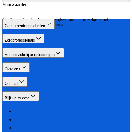
Voorwaarden
Bij aanhoudende maandelijkse touch-ups volgens het
aangegeven behandelschema.
Consumentenproducten
Zorgprofessionals
Andere zakelijke oplossingen
Over ons
Contact
Blijf up-to-date