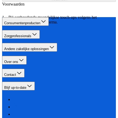
Voorwaarden
Bij aanhoudende maandelijkse touch-ups volgens het
aangegeven behandelschema.
Consumentenproducten
Zorgprofessionals
Andere zakelijke oplossingen
Over ons
Contact
Blijf up-to-date