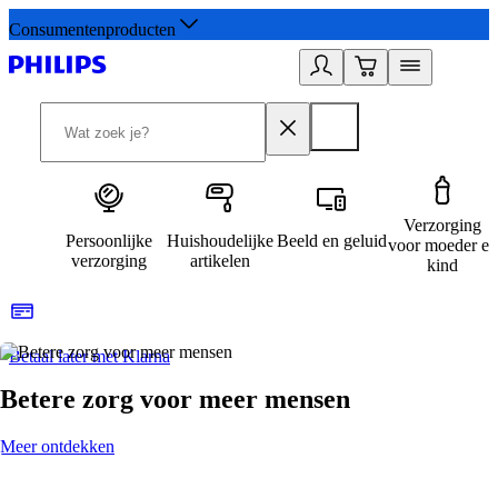
Consumentenproducten
Verzorging
Persoonlijke
Huishoudelijke
Beeld en geluid
voor moeder en
verzorging
artikelen
kind
Betaal later met Klarna
R
Betere zorg voor meer mensen
Meer ontdekken