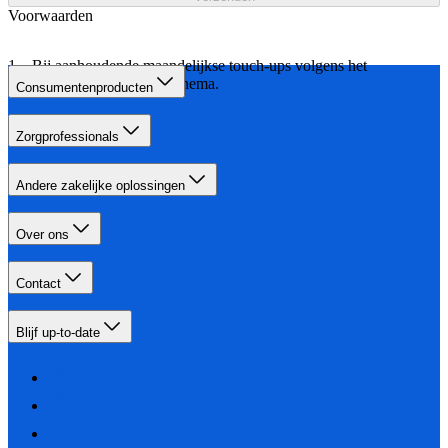
Voorwaarden
Bij aanhoudende maandelijkse touch-ups volgens het
aangegeven behandelschema.
Consumentenproducten
Zorgprofessionals
Andere zakelijke oplossingen
Over ons
Contact
Blijf up-to-date