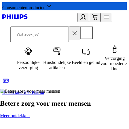
Consumentenproducten
Verzorging
Persoonlijke
Huishoudelijke
Beeld en geluid
voor moeder en
verzorging
artikelen
kind
Betaal later met Klarna
R
Betere zorg voor meer mensen
Meer ontdekken