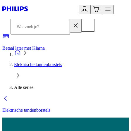
Betaal later met Klarna
R
Elektrische tandenborstels
Alle series
Elektrische tandenborstels