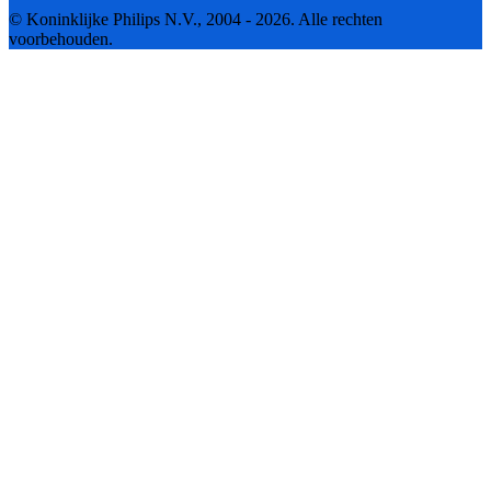
© Koninklijke Philips N.V., 2004 - 2026. Alle rechten
voorbehouden.