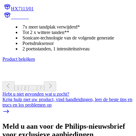
HX7113/01
HX711D
7x meer tandplak verwijderd*
Tot 2 x wittere tanden**
Sonicare-technologie van de volgende generatie
Poetsdruksensor
2 poetsstanden, 1 intensiteitsniveau
Product bekijken
1
2
...
7
Hebt u niet gevonden wat u zocht?
Krijg hulp met uw product, vind handleidingen, leer de beste tips en
trucs en los problemen op
Meld u aan voor de Philips-nieuwsbrief
voor exclusieve aanbiedingen