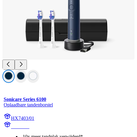
Sonicare Series 6100
Oplaadbare tandenborstel
HX7403/01
HX740D
10x meer tandplak verwijderd*