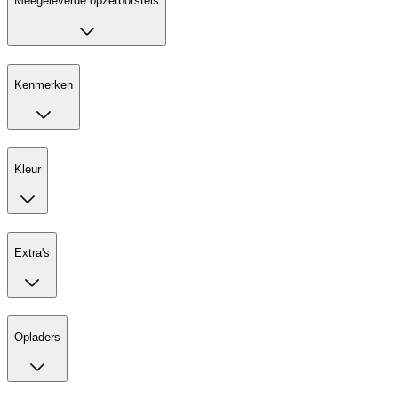
Meegeleverde opzetborstels
Kenmerken
Kleur
Extra's
Opladers