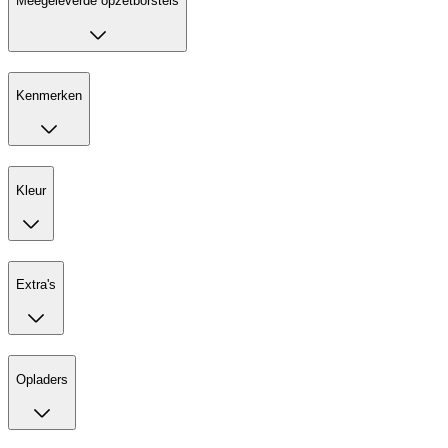
Meegeleverde opzetborstels
Kenmerken
Kleur
Extra's
Opladers