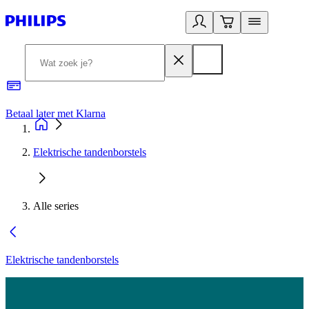
Betaal later met Klarna
R
Elektrische tandenborstels
Alle series
Elektrische tandenborstels