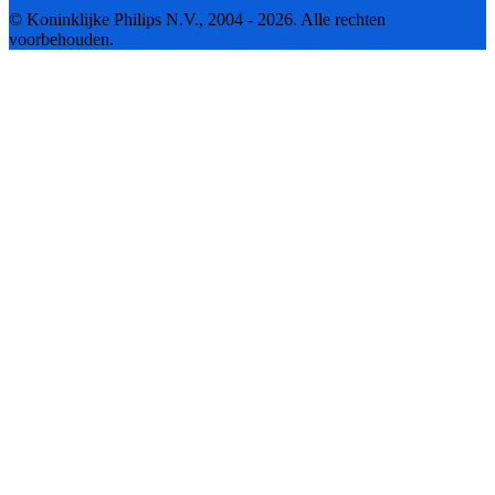
© Koninklijke Philips N.V., 2004 - 2026. Alle rechten
voorbehouden.