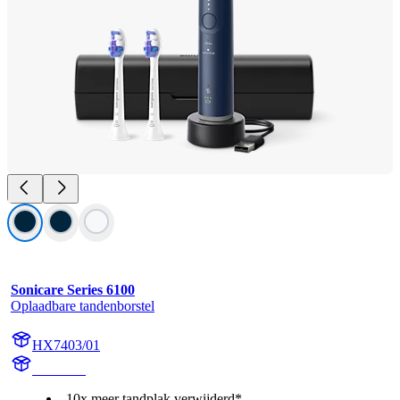
Sonicare Series 6100
Oplaadbare tandenborstel
HX7403/01
HX740D
10x meer tandplak verwijderd*