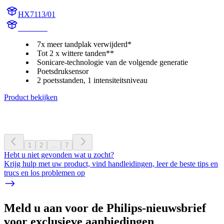
HX7113/01
HX711D
7x meer tandplak verwijderd*
Tot 2 x wittere tanden**
Sonicare-technologie van de volgende generatie
Poetsdruksensor
2 poetsstanden, 1 intensiteitsniveau
Product bekijken
1
2
...
7
Hebt u niet gevonden wat u zocht?
Krijg hulp met uw product, vind handleidingen, leer de beste tips en
trucs en los problemen op
Meld u aan voor de Philips-nieuwsbrief
voor exclusieve aanbiedingen