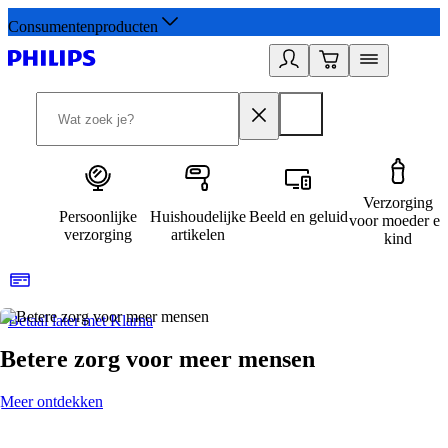
Consumentenproducten
Verzorging
Persoonlijke
Huishoudelijke
Beeld en geluid
voor moeder en
verzorging
artikelen
kind
Betaal later met Klarna
R
Betere zorg voor meer mensen
Meer ontdekken