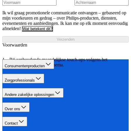
Ik wil graag promotionele communicatie ontvangen – gebaseerd op
mijn voorkeuren en gedrag – over Philips-producten, diensten,
evenementen en aanbiedingen. Ik kan me op elk moment eenvoudig
afmelden!
Wat betekent dit?
Verzenden
Voorwaarden
Bij aanhoudende maandelijkse touch-ups volgens het
aangegeven behandelschema.
Consumentenproducten
Zorgprofessionals
Andere zakelijke oplossingen
Over ons
Contact