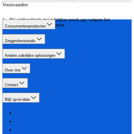
Voorwaarden
Bij aanhoudende maandelijkse touch-ups volgens het
aangegeven behandelschema.
Consumentenproducten
Zorgprofessionals
Andere zakelijke oplossingen
Over ons
Contact
Blijf up-to-date