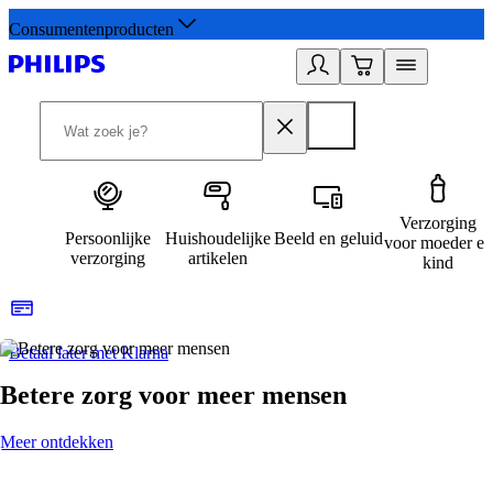
Consumentenproducten
Verzorging
Persoonlijke
Huishoudelijke
Beeld en geluid
voor moeder en
verzorging
artikelen
kind
Betaal later met Klarna
R
Betere zorg voor meer mensen
Meer ontdekken