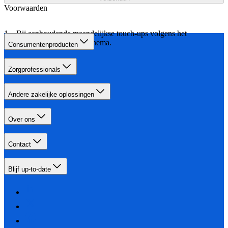
Voorwaarden
Bij aanhoudende maandelijkse touch-ups volgens het
aangegeven behandelschema.
Consumentenproducten
Zorgprofessionals
Andere zakelijke oplossingen
Over ons
Contact
Blijf up-to-date