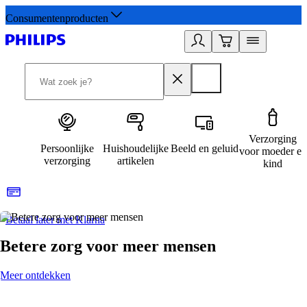
Consumentenproducten
Verzorging
Persoonlijke
Huishoudelijke
Beeld en geluid
voor moeder en
verzorging
artikelen
kind
Betaal later met Klarna
R
Betere zorg voor meer mensen
Meer ontdekken